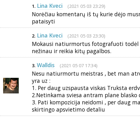
Lina Kveci
(2021 05 03 23:29)
1.
Norėčiau komentarų iš tų kurie dėjo musm
pataisyti
Lina Kveci
(2021 05 03 23:30)
2.
Mokausi natiurmortus fotografuoti todėl 
nežinau ir reikia kitų pagalbos.
Walldis
(2021 05 07 17:34)
3.
Nesu natiurmortu meistras , bet man atr
yra uz :
1. Per daug uzspausta viskas Truksta erdv
2.Netinkama sviesa antram plane blasko
3. Pati kompozicija neidomi , per daug ma
skirtingo apsvietimo detaliu