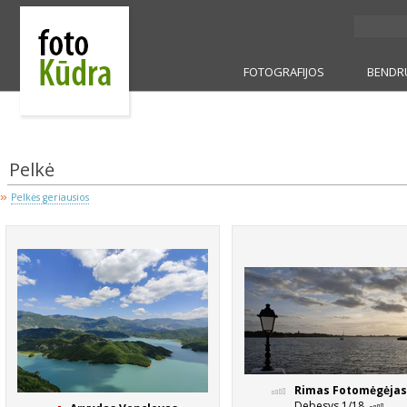
FOTOGRAFIJOS
BENDR
Pelkė
»
Pelkės geriausios
Rimas Fotomėgėjas
Debesys 1/18