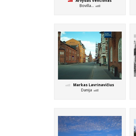
Arvydas Venclovas
Bovilla...
Markas Lavrinavičius
Danija