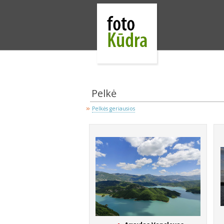
Pelkė
»
Pelkės geriausios