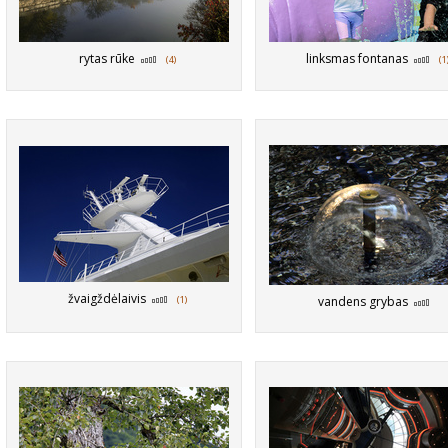
rytas rūke
linksmas fontanas
(4)
(1
žvaigždėlaivis
(1)
vandens grybas