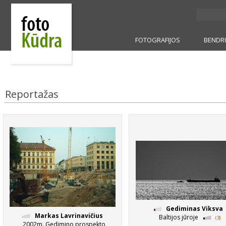
FOTOGRAFIJOS
BENDR
Reportažas
Gediminas Viksva
Markas Lavrinavičius
Baltijos jūroje
(3)
2002m. Gedimino prospekto