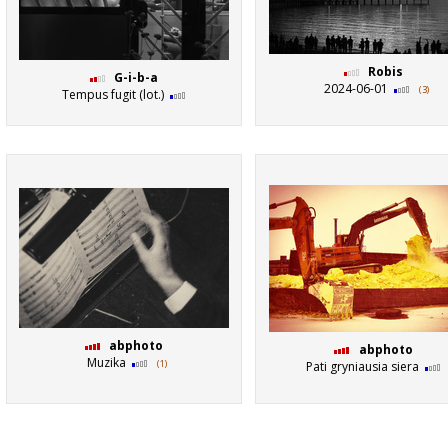
Robis
G-i-b-a
2024-06-01
(3)
Tempus fugit (lot.)
abphoto
abphoto
Muzika
(1)
Pati gryniausia siera