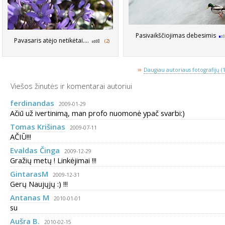
Pasivaikščiojimas debesimis
Pavasaris atėjo netikėtai....
(2)
»
Daugiau autoriaus fotografijų (
Viešos žinutės ir komentarai autoriui
ferdinandas
2009-01-29
Ačiū už ivertinimą, man profo nuomonė ypač svarbi:)
Tomas Krišinas
2009-07-11
AČIŪ!!!
Evaldas Činga
2009-12-29
Gražių metų ! Linkėjimai !!!
GintarasM
2009-12-31
Gerų Naujųjų :) !!!
Antanas M
2010-01-01
su
Aušra B.
2010-02-15