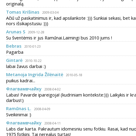
originalą.
Tomas Krišinas
2009-03-04
Ačiū už paskatinimus ir, kad apsilankote :))) Sunkiai sekasi, bet ka
nors išsikapstusiu :)))
Arunas S
2009-12-28
Su šventėmis ir jus Ramūnai.Laimingi bus 2010 jums !
Bebras
2010-01-23
Pagarba
Gintarė
2010-10-22
labai žavus darbai :)
Metanoja Ingrida Žilėnaitė
2010-05-18
puikus kadrai...
Флагвамвчaйку
2008-04-02
Labas! Pavarde ipareigoja! (kudriniam kontekste:))) Laikykis ir kr
darbus!:)
Ramūnas L.
2008-04-09
Sveikinimai :)
Флагвамвчaйку
2008-04-11
Labs dar karta. Pakrautum idomesniu senu fotkiu. Rasai, kad nu
1975 fotkini. Tai nerealus turtas!