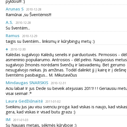
pyldosi!!! :)
Arunas S
2010-12-28
Ramūnai ,su Šventėmis!!!
A.S.
2010-12-28
Su šventėm...
Ramus
2010-12-29
taigis su šventėm... linksmų ir kūrybingų metų :)
♠
2010-12-30
Kalėdas sugalvojo Kalėdų senelis ir parduotuvės. Pirmosios - dėl
asmeninio populiarumo. Antrosios - dėl pelno. Naujuosius metus
sugalvojo žmonės norėdami švenčių ir laisvadienių. Bet gerumo
nesugalvojo niekas. Jis amžinas. Todėl dalinkit jį į kairę ir į dešinę
šventėms pasibaigus... M. Mikutavičius
Mindaugas SNARSKIS
2010-12-31
Aciu labai! Ir jus Dede su beveik atejusiais 2011! ! ! Geriausiu met
visai seimai! :*
Laura Gedžiūnaitė
2011-01-02
Sveikinu Jus jau visu svenciu proga: kad viskas is naujo, kad viskas
gera, kad viskas ir visad butu grazu :)
IM
2011-01-03
Su Naujais metais, sėkmės kūryboje :)