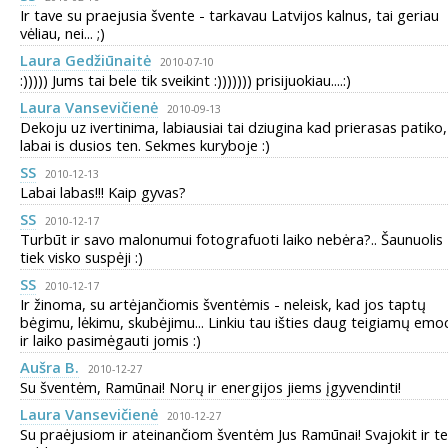
Ir tave su praejusia švente - tarkavau Latvijos kalnus, tai geriau
vėliau, nei... ;)
Laura Gedžiūnaitė
2010-07-10
:))))) Jums tai bele tik sveikint :))))))) prisijuokiau....:)
Laura Vansevičienė
2010-09-13
Dekoju uz ivertinima, labiausiai tai dziugina kad prierasas patiko,
labai is dusios ten. Sekmes kuryboje :)
SS
2010-12-13
Labai labas!!! Kaip gyvas?
SS
2010-12-17
Turbūt ir savo malonumui fotografuoti laiko nebėra?.. Šaunuolis 
tiek visko suspėji :)
SS
2010-12-17
Ir žinoma, su artėjančiomis šventėmis - neleisk, kad jos taptų
bėgimu, lėkimu, skubėjimu... Linkiu tau išties daug teigiamų emoc
ir laiko pasimėgauti jomis :)
Aušra B.
2010-12-27
Su šventėm, Ramūnai! Norų ir energijos jiems įgyvendinti!
Laura Vansevičienė
2010-12-27
Su praėjusiom ir ateinančiom šventėm Jus Ramūnai! Svajokit ir t