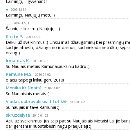
Laimingų - gyvenant !
♠
2009-12-31
Laimingų Naujųjų metų!:)
___
2009-12-31
Šaunių ir linksmų Naujųjų ! :)
Kriste P.
2009-12-31
Dėkui už sveikinimus :) Linkiu ir aš džiaugsminų bei prasmingų m
kad jie atneštų džiaugsmo ir darnos, kad niekada netrūktų šyps
draugų.
Irmantas K.
2010-01-02
Su Naujais metais Ramunai,auksiniu kadru :)
Ramune M.S.
2010-01-02
o aciu taipogi linkiu geru 2010!
Monika Krišinaitė
2010-01-02
Su Naujaisiais metais :)
Vladas dobrovolskis.lt fotik®
2010-01-02
Su naujais ir tave Ramunai ;)
skruzdėlytė
2010-01-03
Aciu uz sveikinimus. Jus taip pat su Naujaisiais Metais! Lai jie bun
dar geresni ir nuostabesni negu praejusieji :)