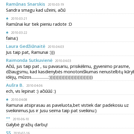
Ramūnas Snarskis
2010-03-19
Sandra smagu kad užeini, ačiū
♠
2010-03-21
Ramūnai kur tiek pieniu radote :D
♠
2010-03-22
faina:)
Laura Gedžiūnaitė
2010-04-03
Jus taip pat, Ramunai :)))
Raimonda Sutkuvienė
2010-04-03
Ačiū, jus taip pat , su pavasariu, prisikėlimu, gyvenimo prasme,
džiaugsmu, kad kasdienybės monotoniškumas nenustelbtų kūry
idėjų, mūzos...................:)))))))))))))))))))))))))))))
Aušra B.
2010-04-06
ech, vis lepinat :) ačiūūū :)
♠
2010-04-08
Ramunai atsiprasau as paveluota,bet vistiek dar padekosiu uz
sveikinimus.Jus ir Jusu seima taip pat sveikinu:)
°°
2010-06-10
Galybė gražių darbų!
SS
2010-02-16