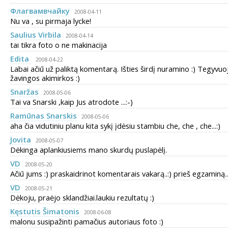
Флагвамвчaйку
2008-04-11
Nu va , su pirmaja lycke!
Saulius Virbila
2008-04-14
tai tikra foto o ne makinacija
Edita
2008-04-22
Labai ačiū už paliktą komentarą. Išties širdį nuramino :) Tegyvuo
žavingos akimirkos :)
Snaržas
2008-05-06
Tai va Snarski ,kaip Jus atrodote ...:-)
Ramūnas Snarskis
2008-05-06
aha čia vidutiniu planu kita sykį įdėsiu stambiu che, che , che...:)
Jovita
2008-05-07
Dėkinga aplankiusiems mano skurdų puslapėlį.
VD
2008-05-20
Ačiū jums :) praskaidrinot komentarais vakarą..:) prieš egzaminą..
VD
2008-05-21
Dėkoju, praėjo sklandžiai.laukiu rezultatų :)
Kęstutis Šimatonis
2008-06-08
malonu susipažinti pamačius autoriaus foto :)