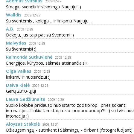
Adomas Svirskas
2009-12-27
Smagiu svenciu ir sekmingu Naujuju! :)
Walldis
2009-12-27
Su sventemis , kolega ....ir linksmu Naujuju ...
A.B.
2009-12-28
Dekoju, Jus taip pat su Sventem! :)
Malvydas
2009-12-28
Su šventėmis! :)
Raimonda Sutkuvienė
2009-12-28
Energijos, kūrybos, sėkmės ateinančiais!!!
Olga Vaikas
2009-12-28
linksmu ir nuosirdziu! ;)
Daiva Kielė
2009-12-28
Gerų 2010-ųjų!
Laura Gedžiūnaitė
2009-12-30
Suolio kokybe priklauso nuo istarto zodzio 'op', pries sokant,
intonacijos...Linkiu tamstai, tokio 'oooooooooop'!!!! :) su tvirciaus
intonacija :)
Aloyzas Stakelė
2009-12-31
Džiaugsmingų - sutinkant ! Sėkmingų - dirbant (fotografuojant) 