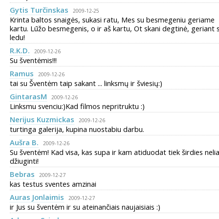
Gytis Turčinskas
2009-12-25
Krinta baltos snaigės, sukasi ratu, Mes su besmegeniu geriame
kartu. Lūžo besmegenis, o ir aš kartu, Ot skani degtinė, geriant 
ledu!
R.K.D.
2009-12-26
Su šventėmis!!!
Ramus
2009-12-26
tai su Šventėm taip sakant ... linksmų ir šviesių:)
GintarasM
2009-12-26
Linksmu svenciu:)Kad filmos nepritruktu :)
Nerijus Kuzmickas
2009-12-26
turtinga galerija, kupina nuostabiu darbu.
Aušra B.
2009-12-26
Su šventėm! Kad visa, kas supa ir kam atiduodat tiek širdies neli
džiuginti!
Bebras
2009-12-27
kas testus sventes amzinai
Auras Jonlaimis
2009-12-27
ir Jus su šventėm ir su ateinančiais naujaisiais :)