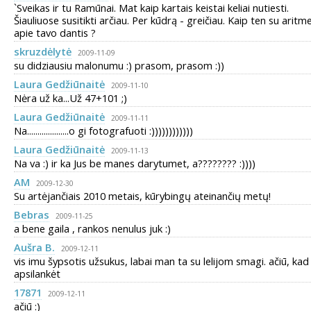
`Sveikas ir tu Ramūnai. Mat kaip kartais keistai keliai nutiesti.
Šiauliuose susitikti arčiau. Per kūdrą - greičiau. Kaip ten su aritm
apie tavo dantis ?
skruzdėlytė
2009-11-09
su didziausiu malonumu :) prasom, prasom :))
Laura Gedžiūnaitė
2009-11-10
Nėra už ka...Už 47+101 ;)
Laura Gedžiūnaitė
2009-11-11
Na....................o gi fotografuoti :))))))))))))
Laura Gedžiūnaitė
2009-11-13
Na va :) ir ka Jus be manes darytumet, a???????? :))))
AM
2009-12-30
Su artėjančiais 2010 metais, kūrybingų ateinančių metų!
Bebras
2009-11-25
a bene gaila , rankos nenulus juk :)
Aušra B.
2009-12-11
vis imu šypsotis užsukus, labai man ta su lelijom smagi. ačiū, kad
apsilankėt
17871
2009-12-11
ačiū :)