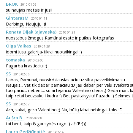
BROK
2010-01-03
su naujais metais ir jus!!
GintarasM
2010-01-11
Darbingų Naujųjų :)!
Renata Dijak (ajavaska)
2010-01-21
nuostabus žmogus Ramūnai esate ir puikus fotografas
Olga Vaikas
2010-01-28
idomi Jusu galerija-tikrai nuotaikinga! :)
tomaska
2010-02-03
Pagarba krastieciui :)
SS
2010-02-06
Labas, Ramunai, nuosirdziausias aciu uz silta pasveikinima su
Naujais... vat tik dabar pamaciau :D Jau dabar per velu sveikinti s
tuo paciu... nebent... su artejancia Valentino diena ;) Geda man, 
taip retai beuzsuku i kudra :) Bet pasitaisysiu! Pazadu :) Sekmes 
SS
2010-02-07
Ach, sakai, gero Valentino ;) Na, būtų labai neblogai toks :D
Aušra B.
2010-02-08
tai bent, kaip iš gausybės rago :) ačiū! :)))
Laura Gedžiūnaitė
2010-02-14