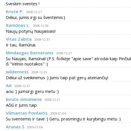
Sveskim sventes !
Kriste P.
2008-12-27
Dėkui, jumis irgi su šventėmis:)
Ramūnas L.
2008-12-30
Naujų potyrių Naujaisiais!
Vitas Zabita
2008-12-31
Ir tau, Ramūnai.
Mindaugas Bernatonis
2008-12-31
Su Naujais, Ramūnai! (P.S. fotkėje "apie save" atrodai kaip Pinčiu
iš "Velnio nuotakos" :)
wilderness
2008-12-31
Dėkui už sveikinimus :) Jums taip pat gerų ateinančių!
AA
2008-12-31
aciu :) jumsirgi geru metu :)
birute simoniene
2008-12-31
Ačiū ir Jums taip
Vilmantas Povilaitis
2009-01-04
Su sventemis ir tave :) Geru, prasmingu ir kurybingu metu :)
Arunas S
2009-01-06