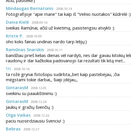
Ačiū, pasisekė:)
Mindaugas Bernatonis
2008-10-14
Fotografijoje "apie mane" tai kaip iš "Velnio nuotakos" kūdrelė :)
Daiva Kielė
2008-09-16
sveikas Ramūnai, ačiū už kvietimą, pasistengsiu atvykti :)
Kriste P.
2008-10-09
oho koks fainas undinas nardo tarp lelijų:)
Ramūnas Snarskis
2008-10-11
bandžiau prieš kelias dienas vėl nardyti, nes dar gavau kitokių leli
raudonų ir dar kažkokia padovanojo tai rezultati tik kitą met...
\\\
2008-10-16
ta rožė grynai fotošopu sudirbta,,bet kaip pastebėjau, ;čia
mėgstami tokie darbai,, šiaip įdėjau,,
GintarasM
2008-12-05
sveikinu su paaukštinimu :)
GintarasM
2008-12-24
Jaukių ir gražių švenčių :)
Olga Vaikas
2008-12-26
paciu nuosirdziausiu Svenciu! :)
Bebras
2008-12-27