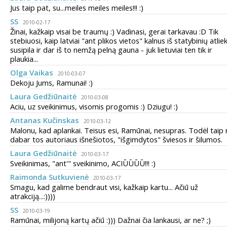
Jus taip pat, su...meiles meiles meiles!!! :)
SS
2010-02-17
Žinai, kažkaip visai be traumų :) Vadinasi, gerai tarkavau :D Tik
stebiuosi, kaip latviai "ant plikos vietos" kalnus iš statybinių atlie
susipila ir dar iš to nemžą pelną gauna - juk lietuviai ten tik ir
plaukia...
Olga Vaikas
2010-03-07
Dekoju Jums, Ramunai! :)
Laura Gedžiūnaitė
2010-03-08
Aciu, uz sveikinimus, visomis progomis :) Dziugu! :)
Antanas Kučinskas
2010-03-12
Malonu, kad aplankai. Teisus esi, Ramūnai, nesupras. Todėl taip 
dabar tos autoriaus išnešiotos, "išgimdytos" šviesos ir šilumos.
Laura Gedžiūnaitė
2010-03-17
Sveikinimas, "ant'" sveikinimo, ACIŪŪŪŪ!!! :)
Raimonda Sutkuvienė
2010-03-17
Smagu, kad galime bendraut visi, kažkaip kartu... Ačiū už
atrakciją...:))))
SS
2010-03-19
Ramūnai, milijoną kartų ačiū :))) Dažnai čia lankausi, ar ne? ;)