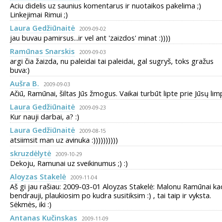
Aciu didelis uz saunius komentarus ir nuotaikos pakelima ;)
Linkejimai Rimui ;)
Laura Gedžiūnaitė
2009-09-02
jau buvau pamirsus...ir vel ant 'zaizdos' minat :))))
Ramūnas Snarskis
2009-09-03
argi čia žaizda, nu paleidai tai paleidai, gal sugryš, toks gražus
buva:)
Aušra B.
2009-09-03
Ačiū, Ramūnai, šiltas Jūs žmogus. Vaikai turbūt lipte prie Jūsų lim
Laura Gedžiūnaitė
2009-09-23
Kur nauji darbai, a? :)
Laura Gedžiūnaitė
2009-08-15
atsiimsit man uz avinuka :))))))))))
skruzdėlytė
2009-10-29
Dekoju, Ramunai uz sveikinumus ;) :)
Aloyzas Stakelė
2009-11-04
Aš gi jau rašiau: 2009-03-01 Aloyzas Stakelė: Malonu Ramūnai ka
bendrauji, plaukiosim po kudra susitiksim :) , tai taip ir vyksta.
Sėkmės, iki :)
Antanas Kučinskas
2009-11-09