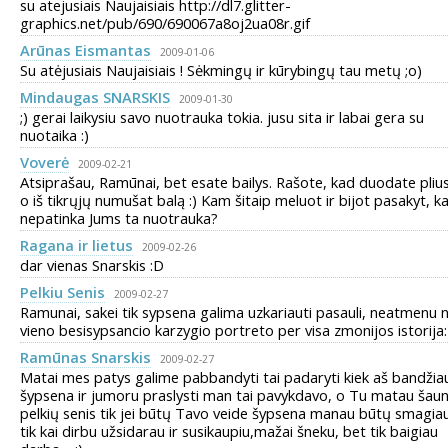
su atejusiais Naujaisiais http://dl7.glitter-
graphics.net/pub/690/690067a8oj2ua08r.gif
Arūnas Eismantas
2009-01-06
Su atėjusiais Naujaisiais ! Sėkmingų ir kūrybingų tau metų ;o)
Mindaugas SNARSKIS
2009-01-30
;) gerai laikysiu savo nuotrauka tokia. jusu sita ir labai gera su
nuotaika :)
Voverė
2009-02-21
Atsiprašau, Ramūnai, bet esate bailys. Rašote, kad duodate pliu
o iš tikrųjų numušat balą :) Kam šitaip meluot ir bijot pasakyt, k
nepatinka Jums ta nuotrauka?
Ragana ir lietus
2009-02-26
dar vienas Snarskis :D
Pelkiu Senis
2009-02-27
Ramunai, sakei tik sypsena galima uzkariauti pasauli, neatmenu 
vieno besisypsancio karzygio portreto per visa zmonijos istorija:
Ramūnas Snarskis
2009-02-27
Matai mes patys galime pabbandyti tai padaryti kiek aš bandžia
šypsena ir jumoru praslysti man tai pavykdavo, o Tu matau šau
pelkių senis tik jei būtų Tavo veide šypsena manau būtų smagiau
tik kai dirbu užsidarau ir susikaupiu,mažai šneku, bet tik baigiau