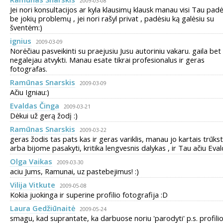
2009-03-08
Jei nori konsultacijos ar kyla klausimų klausk manau visi Tau padė
be jokių problemų , jei nori rašyl privat , padėsiu ką galėsiu su
šventėm:)
ignius
2009-03-09
Norėčiau pasveikinti su praejusiu Jusu autoriniu vakaru. gaila bet
negalejau atvykti. Manau esate tikrai profesionalus ir geras
fotografas.
Ramūnas Snarskis
2009-03-09
Ačiu Igniau:)
Evaldas Činga
2009-03-21
Dėkui už gerą žodį :)
Ramūnas Snarskis
2009-03-22
geras žodis tas pats kas ir geras variklis, manau jo kartais trūks
arba bijome pasakyti, kritika lengvesnis dalykas , ir Tau ačiu Evald
Olga Vaikas
2009-03-30
aciu Jums, Ramunai, uz pastebejimus! :)
Vilija Vitkute
2009-05-08
Kokia juokinga ir superine profilio fotografija :D
Laura Gedžiūnaitė
2009-05-24
smagu, kad suprantate, ka darbuose noriu 'parodyti' p.s. profili