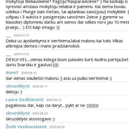
mokytoja Bieliauskiene? Pagoju?Kasparaviciene? :) Na kazkaip is
vyresnio amziaus mokytoju nelabai ir pamenu. Kai ziema buvau
uzlekus i Plunge siais metais, tai aplankiau savo(jusu) mokyklele :
uzlipau i 3 auksta ir pasigerejau savo(mes 2viese ji gyneme su
klasioke) diplominiu darbu ant sienos dar islikes nors jau 10 mete
praejo... :) Ett kaip smagu :))
___
2009-07-13
Dekui uz apsilankyma ir ivertinima,labai malonu kai toks Vilkas
atkreipia demesi i mano pradziamoksli.
___
2009-07-25
DEKUI VEL...,vienas kolega buvo pasiules kurti Audriu partija,bet
ziuriu Snarskiu ir gautusi:))))
donnY
2009-08-10
dar vienas siaulietis! malonu ;] aciu uz puiku ivertinima! ;)
skruzdėlytė
2009-08-11
dekoju :)
Laura Gedžiūnaitė
2009-08-22
pagalvosiu dar, kaip cia daryt... pykt ar ne :))))))))
skruzdėlytė
2009-08-23
skruzdelyte atostogavo :)
Živilė Vasiliauskienė
2009-08-30