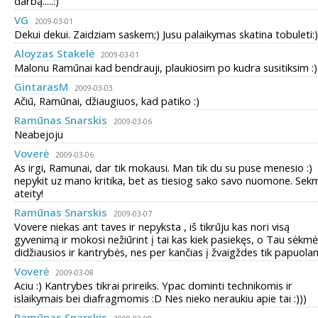
darbą.....:)
VG
2009-03-01
Dekui dekui. Zaidziam saskem;) Jusu palaikymas skatina tobuleti:)
Aloyzas Stakelė
2009-03-01
Malonu Ramūnai kad bendrauji, plaukiosim po kudra susitiksim :)
GintarasM
2009-03-03
Ačiū, Ramūnai, džiaugiuos, kad patiko :)
Ramūnas Snarskis
2009-03-06
Neabejoju
Voverė
2009-03-06
As irgi, Ramunai, dar tik mokausi. Man tik du su puse menesio :)
nepykit uz mano kritika, bet as tiesiog sako savo nuomone. Sek
ateity!
Ramūnas Snarskis
2009-03-07
Vovere niekas ant taves ir nepyksta , iš tikrūju kas nori visą
gyvenimą ir mokosi nežiūrint į tai kas kiek pasiekęs, o Tau sėkm
didžiausios ir kantrybės, nes per kančias į žvaigždes tik papuola
Voverė
2009-03-08
Aciu :) Kantrybes tikrai prireiks. Ypac dominti technikomis ir
islaikymais bei diafragmomis :D Nes nieko neraukiu apie tai :)))
Ramūnas Snarskis