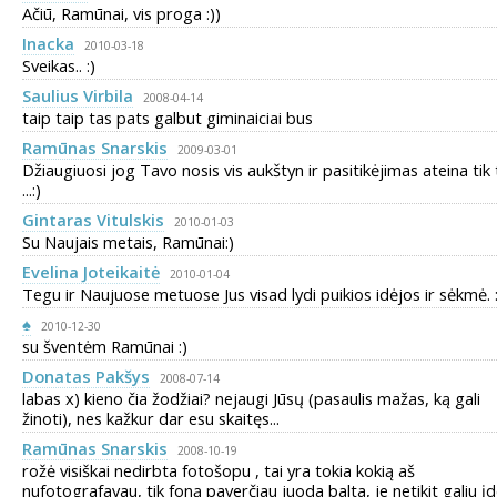
Ačiū, Ramūnai, vis proga :))
Inacka
2010-03-18
Sveikas.. :)
Saulius Virbila
2008-04-14
taip taip tas pats galbut giminaiciai bus
Ramūnas Snarskis
2009-03-01
Džiaugiuosi jog Tavo nosis vis aukštyn ir pasitikėjimas ateina tik 
...:)
Gintaras Vitulskis
2010-01-03
Su Naujais metais, Ramūnai:)
Evelina Joteikaitė
2010-01-04
Tegu ir Naujuose metuose Jus visad lydi puikios idėjos ir sėkmė. :
♠
2010-12-30
su šventėm Ramūnai :)
Donatas Pakšys
2008-07-14
labas x) kieno čia žodžiai? nejaugi Jūsų (pasaulis mažas, ką gali
žinoti), nes kažkur dar esu skaitęs...
Ramūnas Snarskis
2008-10-19
rožė visiškai nedirbta fotošopu , tai yra tokia kokią aš
nufotografavau, tik foną paverčiau juoda balta, je netikit galiu įd