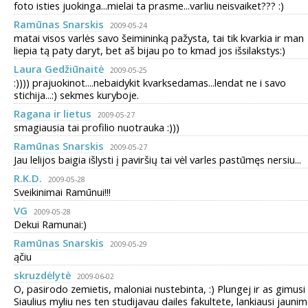
foto isties juokinga...mielai ta prasme...varliu neisvaiket??? :)
Ramūnas Snarskis
2009-05-24
matai visos varlės savo šeimininką pažysta, tai tik kvarkia ir man
liepia tą paty daryt, bet aš bijau po to kmad jos išsilakstys:)
Laura Gedžiūnaitė
2009-05-25
:)))) prajuokinot....nebaidykit kvarksedamas...lendat ne i savo
stichija...:) sekmes kuryboje.
Ragana ir lietus
2009-05-27
smagiausia tai profilio nuotrauka :)))
Ramūnas Snarskis
2009-05-27
Jau lelijos baigia išlysti į paviršių tai vėl varles pastūmęs nersiu...
R.K.D.
2009-05-28
Sveikinimai Ramūnui!!!
VG
2009-05-28
Dekui Ramunai:)
Ramūnas Snarskis
2009-05-29
ąčiu
skruzdėlytė
2009-06-02
O, pasirodo zemietis, maloniai nustebinta, :) Plungej ir as gimusi 
Siaulius myliu nes ten studijavau dailes fakultete, lankiausi jauni