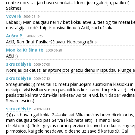
centre nors tai jau buvo senokai... Idomi jusu galerija, patiko :)
Sekmes
Voverė
2009-06-19
Labas :) Man daugiau nei 17 bet kokiu atveju, tiesiog tie metai ke
nostalgiją, todėl taip ir pasivadinau :) Ačiū, kad užsukai
Aušra B.
2009-06-25
Ačiū, Ramūnai. Pasikarščiavau. Nebesugrąžinsi.
Monika Krišinaitė
2009-06-28
Ačiū :)
skruzdėlytė
2009-07-08
Norejau paklaust: ar apturejote graziu dienu ir ispudziu Plungeje?
skruzdėlytė
2009-07-12
Smagumelis :)) mes tai 10 metu planuojam susitikima klasioku ir
niekaip... visi issibarste po pasauli kas kur...tame tarpe ir as :). Jei
paslaptis kelinta vid.m-kla lankete? As tai 4 vid. kuri dabar vadina
Senamiescio :)
skruzdėlytė
2009-07-13
:)))) as buvau gal kokia 2-4-oke kai Mikalauskas buvo direktorius,
man daugiau teko pas Serva i kabineta eiti( jis mano laiku
direktorius). Reiks gryzus namo perziureti savo foto kur is rugse
pirmosios, kai gele nesdavau didesne uz save 5 kartus :D. Gal