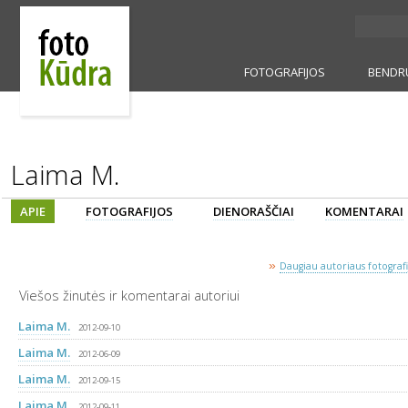
FOTOGRAFIJOS
BENDR
Laima M.
APIE
FOTOGRAFIJOS
DIENORAŠČIAI
KOMENTARAI
»
Daugiau autoriaus fotografij
Viešos žinutės ir komentarai autoriui
Laima M.
2012-09-10
Laima M.
2012-06-09
Laima M.
2012-09-15
Laima M.
2012-09-11