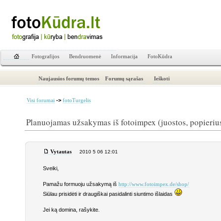
Fotografijos
Bendruomenė
Informacija
FotoKūdra
Naujausios forumų temos
Forumų sąrašas
Ieškoti
->
Visi forumai
fotoTurgelis
Planuojamas užsakymas iš fotoimpex (juostos, popierius,
Vytautas
2010 5 06 12:01
Sveiki,
Pamažu formuoju užsakymą iš
http://www.fotoimpex.de/shop/
Siūlau prisidėti ir draugiškai pasidalinti siuntimo išlaidas
Jei ką domina, rašykite.