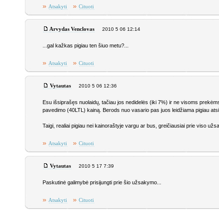
»
»
Atsakyti
Cituoti
Arvydas Venclovas
2010 5 06 12:14
...gal kažkas pigiau ten šiuo metu?...
»
»
Atsakyti
Cituoti
Vytautas
2010 5 06 12:36
Esu išsiprašęs nuolaidų, tačiau jos nedidelės (iki 7%) ir ne visoms prek
pavedimo (40LTL) kainą. Berods nuo vasario pas juos leidžiama pigiau atsisk
Taigi, realiai pigiau nei kainoraštyje vargu ar bus, greičiausiai prie viso užs
»
»
Atsakyti
Cituoti
Vytautas
2010 5 17 7:39
Paskutinė galimybė prisijungti prie šio užsakymo...
»
»
Atsakyti
Cituoti